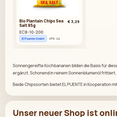
Bio Plantain Chips Sea
€ 3,29
Salt 85g
EC8-10-200
El Puente GmbH
VPE: 24
Sonnengereifte Kochbananen bilden die Basis für dies
ergänzt. Schonend in reinem Sonnenblumenöl frittiert, 
Beide Chipssorten bietet EL PUENTE in Kooperation mi
Unser neuer Shop ist onl