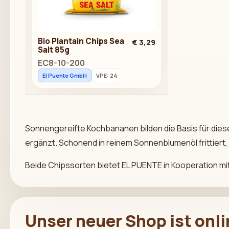
Bio Plantain Chips Sea
€ 3,29
Salt 85g
EC8-10-200
El Puente GmbH
VPE: 24
Sonnengereifte Kochbananen bilden die Basis für dies
ergänzt. Schonend in reinem Sonnenblumenöl frittiert, 
Beide Chipssorten bietet EL PUENTE in Kooperation mi
Unser neuer Shop ist onl